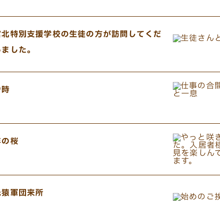
宮北特別支援学校の生徒の方が訪問してくだ
いました。
昏時
年の桜
光猿軍団来所