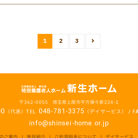
1
2
3
362-0055
埼玉県上尾市平方領々家224-1
00
048-781-3375
（代表）
（デイサービス）
info@shinsei-home.or.jp
のご案内
施設紹介
ご利用料金について
デイサービス